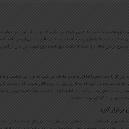
شیم و با آن ها صحبت کنیم. به همین جهت نیاز داریم که مهارت فن بیان در احوالپر
رین بخش و البته تاثیرگذارترین مرحله یک ارتباط در دقایق ابتدایی آن می باشد که طب
هم داخل آن بخش زمانی می باشد. به علت اهیمت و تاثیر بالای این موضوع در این مقاله قرار است 12 تکنیک فوق العاده برای 
ن کار را انجام دهید! اما اگر با فردی ملاقات می کنید که او را می شناسید و یا قبل
ن کار مخاطب متوجه می شود که به قدری برای او ارزش قائل هستید که از ملاقات قبل
شمندی به او انتقال پیدا می کند و در ادامه گفتگو با شما، طبیعتاً ذهنیت بهتری خوا
 مثبت خود را در گفتگو خواهد گذاشت.
باید به خوبی با مخاطب ارتباط چشمی موثر برقرار کنید. در واقع ارتباط چشمی مو
ری با او داشته باشید. همچنین وقتی شما خوشرو هستید و لیخند می زنید افرا