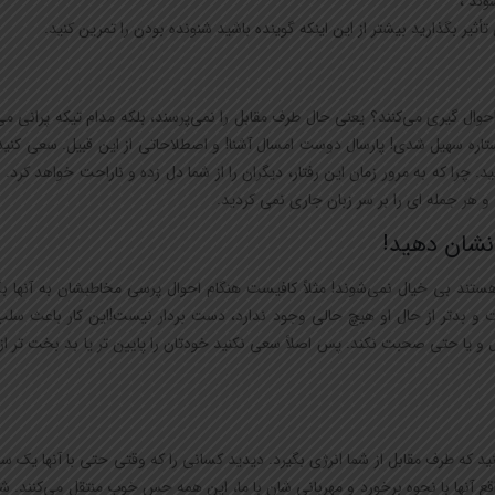
وند ،
أثیر بگذارید بیشتر از این اینکه گوینده باشید شنونده بودن را تمرین کنید.
وال گیری می‌کنند؟ یعنی حال طرف مقابل را نمی‌پرسند، بلکه مدام تیکه پرانی می‌
تاره سهیل شدی! پارسال دوست امسال آشنا! و اصطلاحاتی از این قبیل. سعی کنید 
 چرا که به مرور زمان این رفتار، دیگران را از شما دل زده و ناراحت خواهد کرد. وا
 و هر جمله ای را بر سر زبان جاری نمی کردید.
 هستند بی خیال نمی‌شوند! مثلاً کافیست هنگام احوال پرسی مخاطبشان به آنها ب
 بدتر از حال او هیچ حالی وجود ندارد، دست بردار نیست!این کار باعث سلب
و یا حتی صحبت نکند. پس اصلاً سعی نکنید خودتان را پایین تر یا بد بخت تر از 
ید که طرف مقابل از شما انرژی بگیرد. دیدید کسانی را که وقتی حتی با آنها یک س
اقع آنها با نحوه برخورد و مهربانی شان با ما، این همه حس خوب منتقل می‌کنند. 