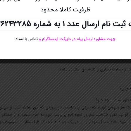
هستید؛
ظرفیت کاملا محدود
اند به او کاملاً اعتماد کند.
ت نام ارسال عدد 1 به شماره
36243285
 را هنگام دست دادن محکم بفشارید. البته نه آنقدر که او از درد دستش را عق
ان از اعتماد به نفس شماست و زمانی که شما این کار را انجام می دهید، در واق
هستید؛
چهت مشاوره ارسال پیام در دایرکت اینستاگرام
و
تماس با استاد
اند به او کاملاً اعتماد کند.
ت و جملات تکراری و کلیشه‌ای استفاده نکنید.
خوبن؟
 چطور است و چه خبر؟
پشت سر هم می آوریم که حرفی زده باشیم. در صورتی که این اشتباه است و می‌توا
می توانید کمی خلاقیت هم در نحوه احوال پرسی خود به خرج دهید و از جملات
 می شود مانند مشتاق دیدار و… و در یک جمله هرآنچه که طرف مقابلمان دوست د