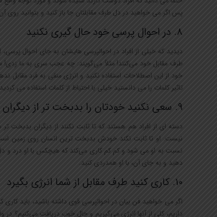
حتماً می دانید که افراد دوست دارند شنیده شوند و مورد توجه واقع ش
پس اگر می خواهید در دل طرف مقابلتان جا باز کنید و بتوانید روی آن ت
8. در احوال پرسی خود حال گیری نکنید
دیدید که خیلی از افراد در احوالپرسی هایشان به جای احوال پرسی، اح
طرف مقابل خود می‌کنند! مثلاً می‌گویند: چه عجب سری به ما زدی! س
خود از این اصطلاحات استفاده نکنید و انرژی منفی به فرد مقابل ندهید.
تاثیر کلمات را می دانستید خیلی با احتیاط از کلمات استفاده می کردید
9. سعی نکنید خودتان را بدبخت تر از دیگران نشان دهید!
دسته ای از افراد هم هستند که تا ثابت نکنند از دیگران بدبخت تر
نیست. او تا ثابت نکند خودش بدبخت ترین انسان روی زمین است و
نسبت به او می شود و کم کم کاری می‌کند که هیچکس با او درد و دل 
دهید و به جای آن، با او همدردی کنید.
10. کاری کنید طرف مقابل از شما انرژی بگیرد
اگر می خواهید فن بیان در احوالپرسی قوی داشته باشید، باید کاری کن
داریم، کلی از آنها انرژی می‌گیریم و حال خوب دریافت می‌کنیم؟ در و