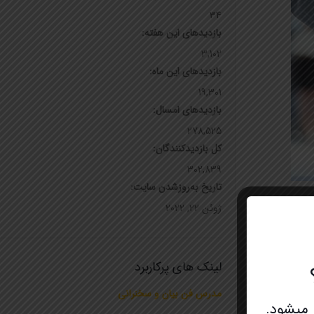
34
بازدیدهای این هفته:
3,102
بازدیدهای این ماه:
19,301
بازدیدهای امسال:
278,525
کل بازدیدکنند‌گان:
302,839
تاریخ به‌روزشدن سایت:
ژوئن 22, 2022
 بیاید. اما اگر
 دادن و… هم جز
لینک های پرکاربرد
ب بکشد! منظورم
مدرس فن بیان و سخنرانی
ع نشان می‌دهید