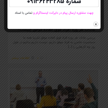
شماره
09136243285
چهت مشاوره ارسال پیام در دایرکت اینستاگرام
و
تماس با استاد
کلینیک24
در
آوریل 8, 2022
عادات هر روزه افراد فوق العاده موفق چیست؟
بررسی عادات هر روزه افراد فوق العاده موفق تقریبا همه ما
حساسیت خاصی به افراد موفق داریم. دوست داریم بدانیم در طول
روز چه کارهایی را
[…]
0
اطلاعات بیشتر