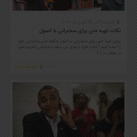
کلینیک24
در
آوریل 5, 2022
نکات تهیه متن برای سخنرانی با اصول
روش تهیه متن برای سخنرانی با اصول چگونه متن سخنرانی خود
را آماده کنیم ؟ اغلب افراد ترجیح می دهند دندانشان کشیده شود،
در عوض در
[…]
0
اطلاعات بیشتر