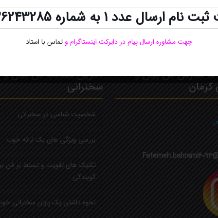
ت نام ارسال عدد 1 به شماره
36243285
چهت مشاوره ارسال پیام در دایرکت اینستاگرام
و
تماس با استاد
ما مدرس فن بیان و
آخرین مطالب فن بیان و
 کرمان
سخنرانی
شخصیت شناسی در سخنرانی
۰
بررسی ویژگی های یک ارائه خوب
Fatemeh.bahrami6093@
تکنیک های تقویت و تسلط بر فن بی
گویندگی
نحوه داشتن یک پایان سخنرانی خو