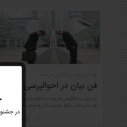
کلینیک24
در
آوریل 14, 2021
فن بیان در احوالپرسی
چ
فن بیان در احوالپرسی هر روزه ما با افرادی سر و کار داریم که
باید با آن ها در ارتباط باشیم و با آن ها صحبت
[…]
در جشنواره عید تا عید 
0
اطلاعات بیشتر