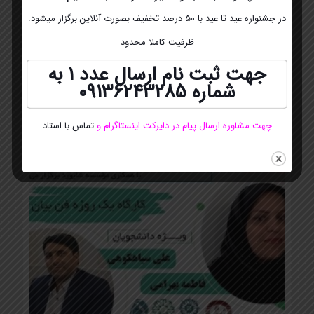
در جشنواره عید تا عید با 50 درصد تخفیف بصورت آنلاین برگزار میشود.
ظرفیت کاملا محدود
جهت ثبت نام ارسال عدد 1 به
شماره
09136243285
چرا دوره فن بیان و سخنرانی برایمان مفید است؟
چهت مشاوره ارسال پیام در دایرکت اینستاگرام
و
تماس با استاد