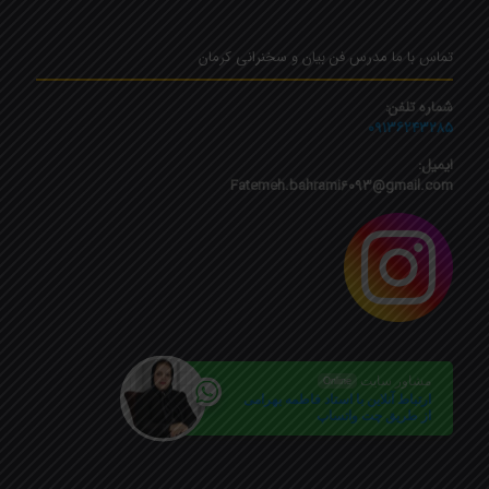
تماس با ما مدرس فن بیان و سخنرانی کرمان
شماره تلفن:
۰۹۱۳۶۲۴۳۲۸۵
ایمیل:
Fatemeh.bahrami6093@gmail.com
مشاور سایت
Online
ارتباط آنلاین با استاد فاطمه بهرامی
از طریق چت واتساپ