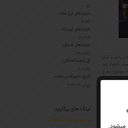
86
بازدیدهای این هفته:
3,174
بازدیدهای این ماه:
19,373
بازدیدهای امسال:
278,597
ان را سر و شکل
کل بازدیدکنند‌گان:
 احتمالاً باید
302,891
ینه موضوع مطرح
تاریخ به‌روزشدن سایت:
ژوئن 22, 2022
دگیری اشتراکی و
لینک های پرکاربرد
مدرس فن بیان و سخنرانی