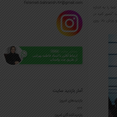
Fatemeh.bahrami6093@gmail.com
 را به اندازه
د:”تصور کنید در
 و وزش باد روی
مشاور سایت
Online
ارتباط آنلاین با استاد فاطمه بهرامی
از طریق چت واتساپ
آمار بازدید سایت
بازدیدهای امروز:
134
بازدیدکنندگان امروز: