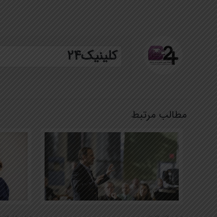
کلینیک24
مطالب مرتبط