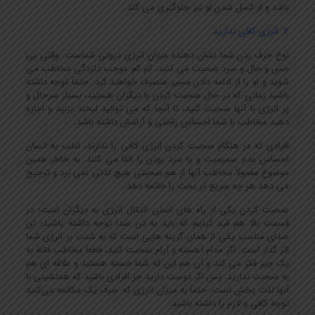
باشد و از کسل شدن او نیز جلوگیری می کند.
2. انرژی کافی ندارید
نوع حرف زدن شما نشان دهنده میزان انرژی درونی شماست. وقتی بی
حس و حال و سرد صحبت می کنید، کم کم موجب دلزدگی مخاطب می
شوید و او را از ادامه دادن مسیر منصرف خواهید کرد. حتماً توجه داشته
باشید زمانی که در حال صحبت کردن با دیگران هستید، بسیار سرحال و
پر انرژی با آنها صحبت کنید، تا آنجا که می توانید لبخند بزنید و اجازه
دهید مخاطب با شما احساس راحتی و آرامش داشته باشد.
افرادی که در هنگام صحبت کردن انرژی کافی را ندارند، اغلب به انسان
احساس عدم صمیمیت و یا سرد بودن را القا می کنند. به خاطر همین
موضوع معمولاً مخاطب آنها از هم صحبتی هیچ لذتی نمی برد و ترجیح
می دهد هر چه سریع تر بحث را خاتمه دهد.
صحبت کردن یکی از راه های اصلی انتقال انرژی به دیگران است؛ در
قسمت بالا هم قید کردیم که باید به تن صدا توجه داشته باشید؛ تن
صدای مناسب یکی از همان گزینه هایی است که به شدت بر انرژی شما
اثر گذار است. اگر مدام آهسته و آرام صحبت کنید، قطعاً مخاطب فقط به
یک چیز فکر می کند و آن هم این که شما خسته هستید و علاقه ای هم
به صحبت ندارید. پس اگر دوست دارید جز افرادی باشید که همنشینی با
آنها لذت بخش است، حتماً به میزان انرژی که صرف یک مکالمه می‌کنید
توجه کافی و لازم را داشته باشید.