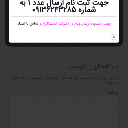
جهت ثبت نام ارسال عدد 1 به
شماره
09136243285
چهت مشاوره ارسال پیام در دایرکت اینستاگرام
و
تماس با استاد
ژوئن 15, 2022
تکنیک های تقویت و تسلط بر فن بیان و گویندگی
اطلاعات بیشتر
دیدگاهتان را بنویسید
نشانی ایمیل شما منتشر نخواهد شد.
بخش‌های موردنیاز علامت‌گذاری
شده‌اند
*
دیدگاه
*