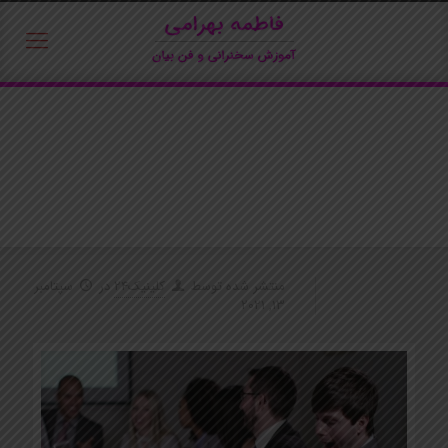
منتشر شده توسط
کلینیک24
در
سپتامبر
13, 2021