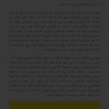
3. به ارتباط چشمی توجه ندارید
برقرار کردن ارتباط چشمی با افرادی که در حال صحبت با آنها هستید
یکی از بهترین گزینه‌ها برای نفوذ به قلب آنها می باشد. اگر دلتان می
خواهد که دیگران از هم صحبتی با شما لذت ببرند، فراموش نکنید که
حتماً در هنگام صحبت کردن به چشمان آنها نگاه کنید. این کار شما
موجب می‌شود که مخاطب احساس ارزش و اهمیت کند و از سوی دیگر
نشان می‌دهید که کاملاً در حال توجه کردن به صحبت های او هستید و
اگر هم خودتان در حال صحبت کردن هستید، این امر نشان‌دهنده این
است که مخاطب شما فرد مقابل است و در واقع آنقدر برای شما اهمیت
دارد که تمام حواس خود را به او جمع کرده اید.
بسیاری از افراد بر این باورند که اگر با دیگران ارتباط چشمی برقرار کنند،
موجب بی احترامی می شوند و یا شاید فرد مقابل تصور کند که آنها تا
چه اندازه افراد پررویی هستند! اما این یک باور غلط است؛ برقراری ارتباط
چشمی در هنگام مکالمه یک امر کاملاً لازم و ضروری است و قطعاً
شخص مقابل هم تفاوت نگاه خیره و از سر جسارت را با نگاهی که صرفاً
جهت قوت بخشیدن به مکالمه انجام می شود، می تواند به خوبی
تشخیص دهد و ضمناً این این را مد نظر داشته باشید قرار نیست دائماً و
بدون پلک زدن به شخص مقابل خیره شوید، بلکه قرار بر این است که
یک ارتباط چشمی مناسب با او برقرار کنید.