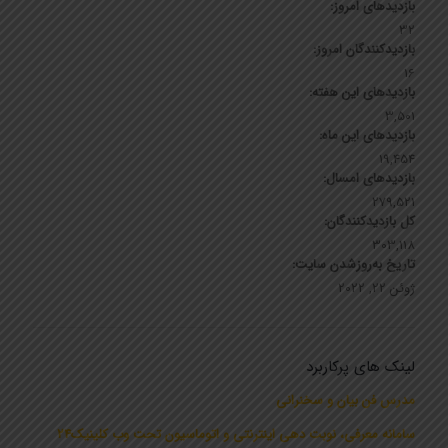
بازدیدهای امروز:
32
بازدیدکنندگان امروز:
16
بازدیدهای این هفته:
3,501
بازدیدهای این ماه:
19,454
بازدیدهای امسال:
279,521
کل بازدیدکنند‌گان:
303,118
تاریخ به‌روزشدن سایت:
ژوئن 22, 2022
لینک های پرکاربرد
مدرس فن بیان و سخنرانی
سامانه معرفی، نوبت دهی اینترنتی و اتوماسیون تحت وب کلینیک24