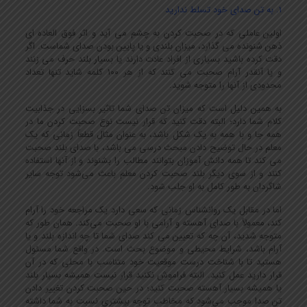
1. به تن صدای خود تسلط ندارید
اولین عاملی که در صحبت کردن به چشم می آید و اثر فوق العاده ای
ذهن شنونده می گذارد، میزان بلندی و یا پایین بودن صدای شماست. اگر
دقت کرده باشید بسیاری از افراد عادت دارند یا بسیار بلند حرف می زنند
و یا آنقدر آرام صحبت می کنند که از هر ۱۰۰ کلمه شاید تنها تعداد
محدودی از آنها را متوجه شوید.
به همین دلیل است که میزان تن صدای شما تاثیر بسزایی در جذابیت
کلام شما دارد؛ البته دقت کنید که قرار نیست نوع صحبت کردن ما در
همه جا و با همه به یک شکل باشد، به عنوان مثال قطعاً زمانی که یک
معلم در حال توضیح دادن مبحث درسی می باشد، با صدای بلند صحبت
می کند تا همه دانش آموزان بتوانند مطالب را بشنوند و از آنها استفاده
کنند و از سوی دیگر بلند صحبت کردن معلم باعث می‌شود توجه سایر
شاگردان به طور کامل به او جلب شود.
اما در مقابل یک روانشناس زمانی که سعی دارد یک مراجعه خود را آرام
کند، معمولاً با صدای آهسته و آرامی با او صحبت می‌کند. همان طور که
متوجه شدید، آن چه که تعیین می کند صدای شما تا چه اندازه بلند و یا
آرام باشد، شرایط محیطی و موضوع بحث است. در واقع شما مسئول
هستید تا با شناخت درست موقعیت خود متناسب با محلی که در آن
قرار دارید عمل کنید. البته فراموش نکنید قرار نیست همیشه بسیار بلند
یا همیشه بسیار آهسته صحبت کنید؛ در حین صحبت کردن تغییر دادن
تن صدا موجب می‌شود که مخاطب توجه بیشتری نسبت به شما داشته