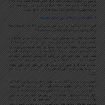
توجهی بر جذابیت شما در دیده طرف مقابل اثرگذار باشد. نگاه گرم و
مهربان لبخند زدن و حرکات ساده‌ای از این قبیل در حین صحبت کردن
موجب می‌شود حرف های شما بسیار جذاب تر به نظر برسد.
6. خاطره ها داستان‌ها چاشنی صحبت هستند
کمی با خود فکر کنید. در کلاس های درسی تان و یا جمع های دوستانه
بیشتر چه چیزهایی در ذهن شما باقی مانده است؟
قطعاً حرف هایی که اطرافیان بیان کرده‌اند. علی الخصوص خاطرات و
داستان ها؛ وقتی که شما در حین صحبت کردن از داستان ها و خاطرات
شخصی خود استفاده می کنید، علاوه بر اینکه موجب می‌شوید فرد
مقابل احساس صمیمیت پیدا کند، کلام خود را نیز در ذهن او ماندگار می
کنید. شاید حرف های عادی و روزمره به سادگی فراموش شوند اما
داستان ها و خاطراتی که نقل می کنیم، همان مطالبی هستند که ممکن
است تا ماه ها و حتی برای سالیان دراز در ذهن افراد باقی بمانند،
مخصوصاً وقتی که از بیان داستان یا خاطره هدف مشخصی داشته
باشید.
مطمئن باشید این امر کمک بسیار زیادی به بالا رفتن جذابیت کلام شما
خواهد کرد؛ حتی بسیاری از سخنرانان حرفه‌ای و معروف از این روش
استفاده می‌کنند. آن ها خاطرات شخصی و یا داستان های جذاب را در
طول جلسات خود برای شرکت‌کنندگان بیان می کنند؛ چرا که به خوبی
واقف هستند این داستان ها تا مدت های طولانی و بی نهایت در ذهن
مخاطبان ها باقی خواهد ماند. بهره گیری از این مزیت کار دشواری نمی