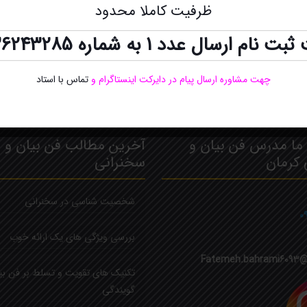
ظرفیت کاملا محدود
ت نام ارسال عدد 1 به شماره
36243285
چهت مشاوره ارسال پیام در دایرکت اینستاگرام
و
تماس با استاد
ما مدرس فن بیان و
آخرین مطالب فن بیان و
 کرمان
سخنرانی
شخصیت شناسی در سخنرانی
۰
بررسی ویژگی های یک ارائه خوب
Fatemeh.bahrami6093@
تکنیک های تقویت و تسلط بر فن بی
گویندگی