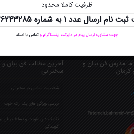
ظرفیت کاملا محدود
ت نام ارسال عدد 1 به شماره
36243285
چهت مشاوره ارسال پیام در دایرکت اینستاگرام
و
تماس با استاد
ما مدرس فن بیان و
آخرین مطالب فن بیان و
 کرمان
سخنرانی
شخصیت شناسی در سخنرانی
۰
بررسی ویژگی های یک ارائه خوب
Fatemeh.bahrami6093@
تکنیک های تقویت و تسلط بر فن بی
گویندگی