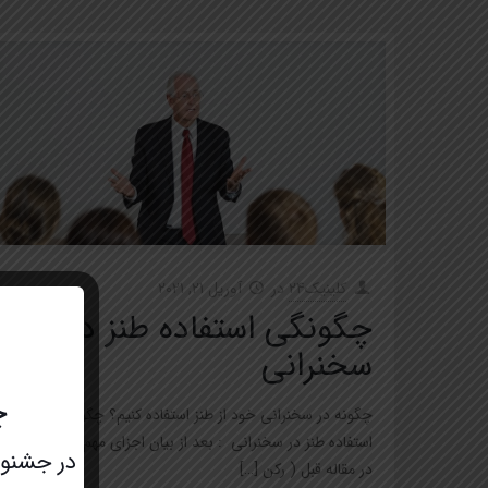
کلینیک24
در
آوریل 21, 2021
چگونگی استفاده طنز در
سخنرانی
چ
چگونه در سخنرانی خود از طنز استفاده کنیم؟ چگونگی
استفاده طنز در سخنرانی : بعد از بیان اجزای مهم طنز پردازی
در جشنواره عید تا عید 
در مقاله قبل ( رکن
[…]