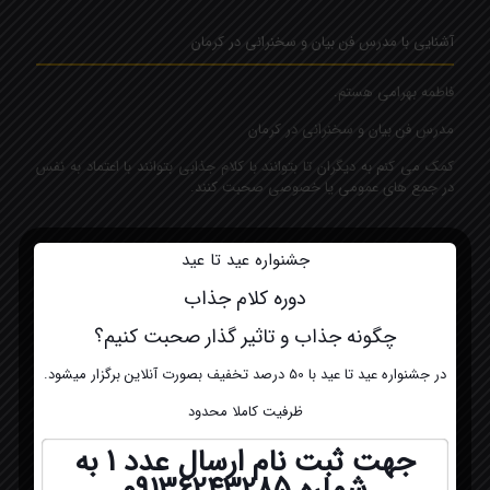
آشنایی با مدرس فن بیان و سخنرانی در کرمان
فاطمه بهرامی هستم.
مدرس فن بیان و سخنرانی در کرمان
کمک می کنم به دیگران تا بتوانند با کلام جذابی بتوانند با اعتماد به نفس
در جمع های عمومی یا خصوصی صحبت کنند.
تماس با ما مدرس فن بیان و سخنرانی کرمان
جشنواره عید تا عید
دوره کلام جذاب
شماره تلفن:
۰۹۱۳۶۲۴۳۲۸۵
چگونه جذاب و تاثیر گذار صحبت کنیم؟
ایمیل:
در جشنواره عید تا عید با 50 درصد تخفیف بصورت آنلاین برگزار میشود.
Fatemeh.bahrami6093@gmail.com
ظرفیت کاملا محدود
جهت ثبت نام ارسال عدد 1 به
شماره
09136243285