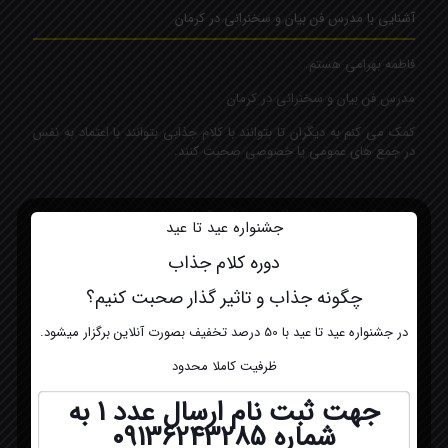
آشنایی با مدرس فن بیان و سخنرانی در کرمان
فاطمه بهرامی هستم.
مدرس فن بیان و سخنرانی در کرمان
کمک می کنم به دیگران تا بتوانند با کلام جذابی بتوانند با اعتماد به نفس
در جمع های عمومی یا خصوصی صحبت کنند.
تماس با ما مدرس فن بیان و سخنرانی کرمان
جشنواره عید تا عید
دوره کلام جذاب
شماره تلفن:
۰۹۱۳۶۲۴۳۲۸۵
چگونه جذاب و تاثیر گذار صحبت کنیم؟
ایمیل:
در جشنواره عید تا عید با 50 درصد تخفیف بصورت آنلاین برگزار میشود.
Fatemeh.bahrami6093@gmail.com
ظرفیت کاملا محدود
جهت ثبت نام ارسال عدد 1 به
شماره
09136243285