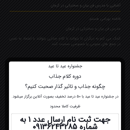
آشنایی با مدرس فن بیان و سخنرانی در کرمان
فاطمه بهرامی هستم.
مدرس فن بیان و سخنرانی در کرمان
کمک می کنم به دیگران تا بتوانند با کلام جذابی بتوانند با اعتماد به نفس
در جمع های عمومی یا خصوصی صحبت کنند.
تماس با ما مدرس فن بیان و سخنرانی کرمان
جشنواره عید تا عید
دوره کلام جذاب
شماره تلفن:
۰۹۱۳۶۲۴۳۲۸۵
چگونه جذاب و تاثیر گذار صحبت کنیم؟
ایمیل:
در جشنواره عید تا عید با 50 درصد تخفیف بصورت آنلاین برگزار میشود.
Fatemeh.bahrami6093@gmail.com
ظرفیت کاملا محدود
جهت ثبت نام ارسال عدد 1 به
شماره
09136243285