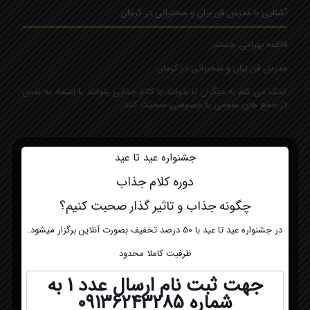
آشنایی با مدرس فن بیان و سخنرانی در کرمان
فاطمه بهرامی هستم.
مدرس فن بیان و سخنرانی در کرمان
کمک می کنم به دیگران تا بتوانند با کلام جذابی بتوانند با اعتماد به نفس
در جمع های عمومی یا خصوصی صحبت کنند.
تماس با ما مدرس فن بیان و سخنرانی کرمان
جشنواره عید تا عید
دوره کلام جذاب
شماره تلفن:
۰۹۱۳۶۲۴۳۲۸۵
چگونه جذاب و تاثیر گذار صحبت کنیم؟
ایمیل:
در جشنواره عید تا عید با 50 درصد تخفیف بصورت آنلاین برگزار میشود.
Fatemeh.bahrami6093@gmail.com
ظرفیت کاملا محدود
جهت ثبت نام ارسال عدد 1 به
شماره
09136243285