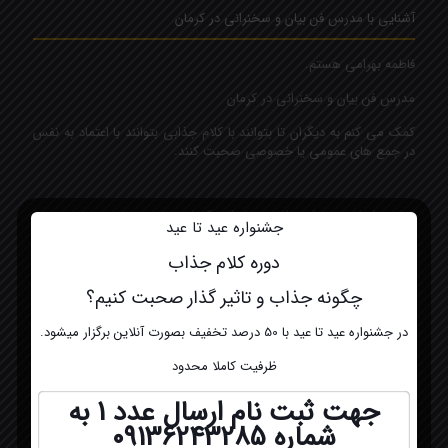
آشنایی با مدرس فن بیان و سخنرانی در کرمان
فاطمه بهرامی هستم.
مدرس فن بیان و سخنرانی در کرمان
کمک می کنم به دیگران تا بتوانند با کلام جذابی بتوانند با اعتماد به نفس
در جمع های عمومی یا خصوصی صحبت کنند.
تماس با ما مدرس فن بیان و سخنرانی کرمان
جشنواره عید تا عید
دوره کلام جذاب
شماره تلفن:
۰۹۱۳۶۲۴۳۲۸۵
چگونه جذاب و تاثیر گذار صحبت کنیم؟
ایمیل:
در جشنواره عید تا عید با 50 درصد تخفیف بصورت آنلاین برگزار میشود.
Fatemeh.bahrami6093@gmail.com
ظرفیت کاملا محدود
جهت ثبت نام ارسال عدد 1 به
شماره
09136243285