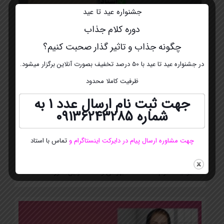
جشنواره عید تا عید
دوره کلام جذاب
چگونه جذاب و تاثیر گذار صحبت کنیم؟
در جشنواره عید تا عید با 50 درصد تخفیف بصورت آنلاین برگزار میشود.
ظرفیت کاملا محدود
جهت ثبت نام ارسال عدد 1 به
شماره
09136243285
چهت مشاوره ارسال پیام در دایرکت اینستاگرام
و
تماس با استاد
لایو اینستاگرام استاد فاطمه بهرامی و استاد نازنین نامور